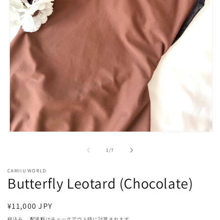
モ
ー
の
1
/
7
ダ
ル
CAMIIU WORLD
で
Butterfly Leotard (Chocolate)
メ
デ
ィ
通
¥11,000 JPY
ア
(1)
常
税込み。
配送料
はチェックアウト時に計算されます。