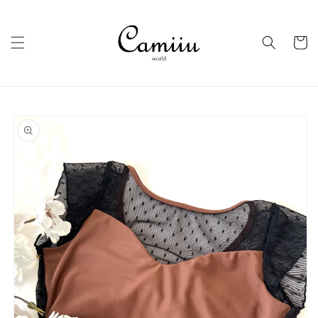
コンテ
ンツに
カ
進む
ー
ト
商品情
報にス
キップ