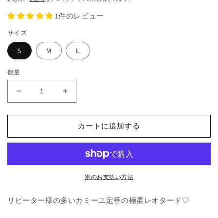
を
価
開
1件のレビュー
格
く
サイズ
S
M
L
数量
Butterfly
Butterfly
Leotard
Leotard
(Chocolate)
(Chocolate)
カートに追加する
の
の
数
数
量
量
を
を
減
増
別のお支払い方法
ら
や
す
す
リピーター様の多いカミーユ定番の極柔レオタード♡